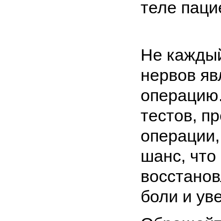
теле паци
Не кажды
нервов яв
операцию.
тестов, п
операции,
шанс, что
восстано
боли и ув