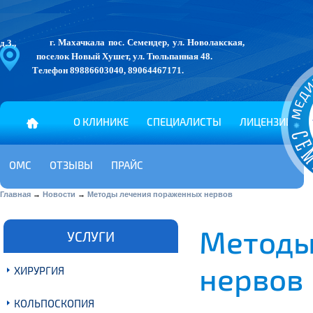
г. Махачкала
пос. Семендер, ул. Новолакская, д.3.,
поселок Новый Хушет, ул. Тюльпанная 48.
Телефон
89886603040
,
89064467171
.
О КЛИНИКЕ
СПЕЦИАЛИСТЫ
ЛИЦЕНЗИИ
ОМС
ОТЗЫВЫ
ПРАЙС
Главная
→
Новости
→
Методы лечения пораженных нервов
Методы
УСЛУГИ
нервов
ХИРУРГИЯ
КОЛЬПОСКОПИЯ