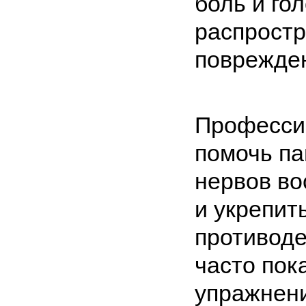
боль и го
распростр
поврежде
Професси
помочь п
нервов в
и укрепит
противоде
часто пок
упражнени