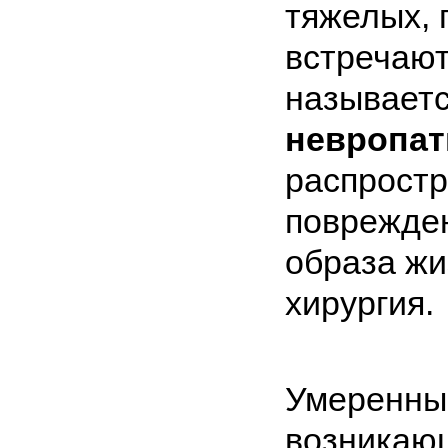
тяжелых, 
встречаютс
называет
невропат
распрост
поврежде
образа жи
хирургия.
Умеренны
возникающ