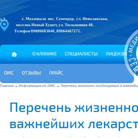
г. Махачкала
пос. Семендер, ул. Новолакская, д.3.,
поселок Новый Хушет, ул. Тюльпанная 48.
Телефон
89886603040
,
89064467171
.
О КЛИНИКЕ
СПЕЦИАЛИСТЫ
ЛИЦЕНЗИИ
ОМС
ОТЗЫВЫ
ПРАЙС
Главная
→
Информация по ОМС
→
Перечень жизненно необходимых и важнейши
Перечень жизненно
важнейших лекарст